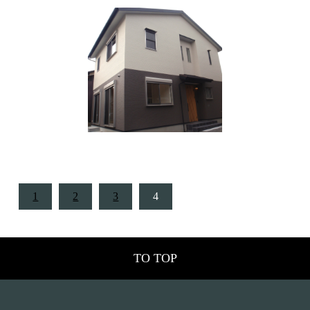
1
2
3
4
TO TOP